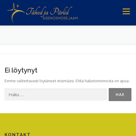
Siirry
sisältöön
Valikko
Ei löytynyt
Emme valitettavasti löytäneet etsimääsi. Ehkä hakutoiminnosta on apua.
Haku:
KONTAKT