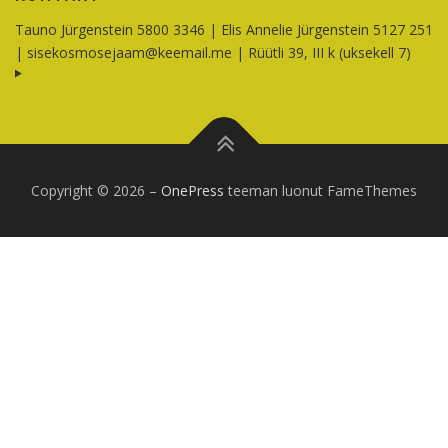
Tauno Jürgenstein 5800 3346 | Elis Annelie Jürgenstein 5127 251
|
sisekosmosejaam@keemail.me
| Rüütli 39, III k (uksekell 7)
Copyright © 2026
–
OnePress
teeman luonut FameThemes