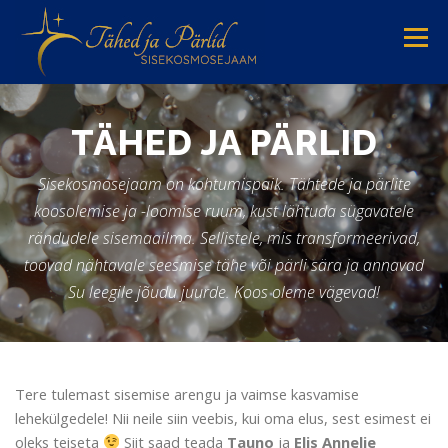
Skip
to
Menu
content
MEIST
PSÜHHOTERAAPIA
HELITERAAPIA
TÄHED JA PÄRLID
Sisekosmosejaam on kohtumispaik. Tähtede ja pärlite
SÜNDMUSED
AJAKAVA
koosolemise ja -loomise ruum, kust lähtuda sügavatele
rändudele sisemaailma. Sellistele, mis transformeerivad,
toovad nähtavale seesmise tähe või pärli sära ja annavad
Su leegile jõudu juurde. Koos oleme vägevad!
Tere tulemast sisemise arengu ja vaimse kasvamise
lehekülgedele! Nii neile siin veebis, kui oma elus, sest esimest ei
oleks teiseta
Siit saad teada
Tauno
ja
Elis Annelie