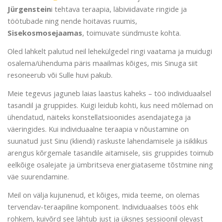
Jürgenstein
i tehtava teraapia, läbiviidavate ringide ja
töötubade ning nende hoitavas ruumis,
Sisekosmosejaamas
, toimuvate sündmuste kohta.
Oled lahkelt palutud neil lehekülgedel ringi vaatama ja muidugi
osalema/ühenduma päris maailmas kõiges, mis Sinuga siit
resoneerub või Sulle huvi pakub.
Meie tegevus jaguneb laias laastus kaheks – töö individuaalsel
tasandil ja gruppides. Kuigi leidub kohti, kus need mõlemad on
ühendatud, näiteks konstellatsioonides asendajatega ja
väeringides. Kui individuaalne teraapia v nõustamine on
suunatud just Sinu (kliendi) raskuste lahendamisele ja isiklikus
arengus kõrgemale tasandile aitamisele, siis gruppides toimub
eelkõige osalejate ja ümbritseva energiataseme tõstmine ning
väe suurendamine.
Meil on välja kujunenud, et kõiges, mida teeme, on olemas
tervendav-teraapiline komponent. Individuaalses töös ehk
rohkem, kuivõrd see lähtub just ja üksnes sessioonil olevast