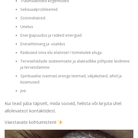
Traumaatilised kogemused
Seksuaalprobleemid
Söömishäired
Unetus
Energiapuudus ja rasked energiad
Enesehinnang ja -usaldus
Raskused oma elu elamisel / toimetulek eluga
Tervisehädade süsteemsete ja alateadlike põhjuste leidmine
ja tervendamine
Spirituaalse (vaimse) arengu teemad, väljakutsed, sihid ja
küsimused
jne.
Kui tead juba täpselt, mida soovid, helista või kirjuta ühel
allolevatest kontaktidest.
Väestavate kohtumisteni!