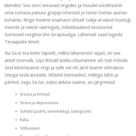
kliendist. See-eest annavad ringides ja muudel sündmustel
oma tuntava panuse grupiprotsessid ja teiste toetav-austav
kohalolu. Ringe hoiame enamasti ühiselt (välja arvatud muidugi
meeste ja naiste väeringid), individuaalsed sessioonid
toimuvad reeglina ühe terapeudiga. Lähemalt saad lugeda
Teraapiate lehelt.
Kui Sa ei tea kohe täpselt, millist lähenemist vajad, on see
ainult loomulik. Lepi lihtsalt kokku nõustamine või tule mõnda
Sind kõnetavasse ringi ja selle eel või järel leiame võimaluse
Sinuga seda arutada. Mõned teemadest, millega tähti ja
pärleid, nagu Sa ise, edasi aidata saame, on järgmised:
Ärevus ja hirmud
Stress ja depressioon
Suhted (paaris, vanematega, lastega jne)
Raha
Sõltuvused