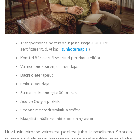
Transpersonaalne terapeut ja nõustaja (
EUROTAS
sertifitseeritud, vt ka:
Psühhoteraapia
).
Konstellöör (sertifitseeritud perekonstellöör).
Vaimse enesearengu juhendaja.
Bachi õieterapeut.
Reiki tervendaja.
Šamanistliku energiatöö praktik.
Human Design
’i praktik.
Sedona meetodi praktik ja
stalker
.
Maagiliste hääleruumide
looja ning autor.
Huvitusin inimese vaimsest poolest juba teismelisena. Spordis
ja üsna edukalt, isegi katsetasin enda peal psühhe võimu keha