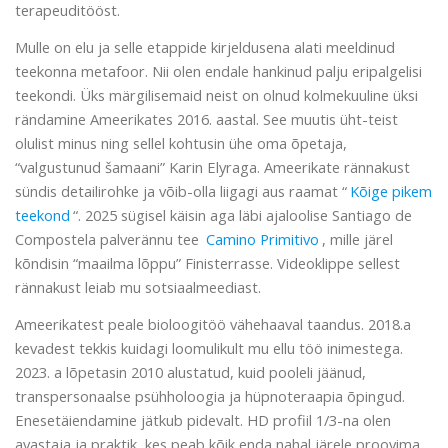
terapeuditööst.
Mulle on elu ja selle etappide kirjeldusena alati meeldinud
teekonna metafoor. Nii olen endale hankinud palju eripalgelisi
teekondi. Üks märgilisemaid neist on olnud kolmekuuline üksi
rändamine Ameerikates 2016. aastal. See muutis üht-teist
olulist minus ning sellel kohtusin ühe oma õpetaja,
“valgustunud šamaani” Karin Elyraga. Ameerikate rännakust
sündis detailirohke ja võib-olla liigagi aus raamat “
Kõige pikem
teekond
“. 2025 sügisel käisin aga läbi ajaloolise Santiago de
Compostela palverännu tee
Camino Primitivo
, mille järel
kõndisin “maailma lõppu” Finisterrasse. Videoklippe sellest
rännakust leiab mu sotsiaalmeediast.
Ameerikatest peale bioloogitöö vähehaaval taandus. 2018.a
kevadest tekkis kuidagi loomulikult mu ellu töö inimestega.
2023. a lõpetasin 2010 alustatud, kuid pooleli jäänud,
transpersonaalse psühholoogia ja hüpnoteraapia õpingud.
Enesetäiendamine jätkub pidevalt. HD profiil 1/3-na olen
avastaja ja praktik, kes peab kõik enda nahal järele proovima