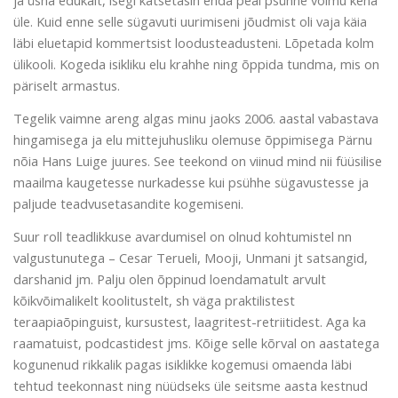
üle. Kuid enne selle sügavuti uurimiseni jõudmist oli vaja käia
läbi eluetapid kommertsist loodusteadusteni. Lõpetada kolm
ülikooli. Kogeda isikliku elu krahhe ning õppida tundma, mis on
päriselt armastus.
Tegelik vaimne areng algas minu jaoks 2006. aastal vabastava
hingamisega ja elu mittejuhusliku olemuse õppimisega Pärnu
nõia Hans Luige juures. See teekond on viinud mind nii füüsilise
maailma kaugetesse nurkadesse kui psühhe sügavustesse ja
paljude teadvusetasandite kogemiseni.
Suur roll teadlikkuse avardumisel on olnud kohtumistel nn
valgustunutega – Cesar Terueli, Mooji, Unmani jt satsangid,
darshanid jm. Palju olen õppinud loendamatult arvult
kõikvõimalikelt koolitustelt, sh väga praktilistest
teraapiaõpinguist, kursustest, laagritest-retriitidest. Aga ka
raamatuist, podcastidest jms. Kõige selle kõrval on aastatega
kogunenud rikkalik pagas isiklikke kogemusi omaenda läbi
tehtud teekonnast ning nüüdseks üle seitsme aasta kestnud