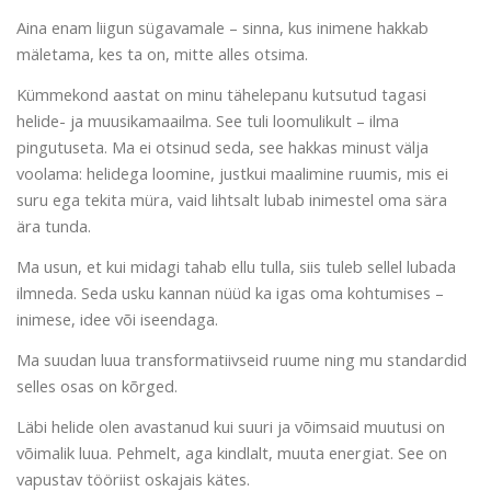
Aina enam liigun sügavamale – sinna, kus inimene hakkab
mäletama, kes ta on, mitte alles otsima.
Kümmekond aastat on minu tähelepanu kutsutud tagasi
helide- ja muusikamaailma. See tuli loomulikult – ilma
pingutuseta. Ma ei otsinud seda, see hakkas minust välja
voolama: helidega loomine, justkui maalimine ruumis, mis ei
suru ega tekita müra, vaid lihtsalt lubab inimestel oma sära
ära tunda.
Ma usun, et kui midagi tahab ellu tulla, siis tuleb sellel lubada
ilmneda. Seda usku kannan nüüd ka igas oma kohtumises –
inimese, idee või iseendaga.
Ma suudan luua transformatiivseid ruume ning mu standardid
selles osas on kõrged.
Läbi helide olen avastanud kui suuri ja võimsaid muutusi on
võimalik luua. Pehmelt, aga kindlalt, muuta energiat. See on
vapustav tööriist oskajais kätes.