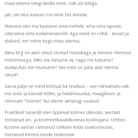
määratlema mingi kindla nime, rolli või tiitliga.
Jah, siin elus kannan ma nime Elis Annelie.
Naisena olen ma kaaslane oma mehele, ema oma lapsele,
sõbranna oma südamenaistele. Aga need on rollid – ilusad ja
elulised, ent mitte kogu minu olemus.
Minu kirg on alati olnud seotud muusikaga ja inimese olemuse
mõistmisega. Miks me käitume nii, nagu me käitume?
Kuidas/kas me muutume? Mis meis on juba alati olemas
olnud?
Sama palju on mind köitnud ka teadvus – see nähtamatu väli,
mis loob ja kannab kõike, ja helid/muusika, maagilisem ja
võimsam “tööriist” kui oleme aimatagi osanud.
Praktilisel tasandil olen õppinud kolmes ülikoolis, aastaid
töötanud äri- ja kosmeetikavaldkonnas koolitajana. Umbes
kümme aastat rännanud rohkem enda sisekosmoses,
toetanud inimesi nende teekonnal.