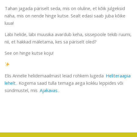
Tahan jagada päriselt seda, mis on oluline, et kõik julgeksid
näha, mis on nende hinge kutse. Sealt edasi saab juba kõike
luua!
Läbi helide, läbi muusika avardub keha, sissepoole tekib ruumi,
nii, et hakkad mäletama, kes sa päriselt oled?
See on hinge kutse koju!
Elis Annelie helidemaailmast leiad rohkem lugeda
Heliteraapia
lehelt
. Kogema saad tulla temaga aega kokku leppides või
sündmustel, mis
Ajakavas
.