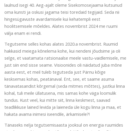
laulnud isegi 40. Aeg-ajalt oleme Sisekomosejaama kutsunud
oma kunsti ja oskusi jagama teisi toredaid tegijaid. Seda nii
hingesügavuste avardamisele kui kehatempli eest
hoolitsemisele mõeldes. Alates novembrist 2024 me ruumi
välja enam ei rendi.
Tegutseme selles kohas alates 2020.a novembrist. Ruumid
hakkasid meiega kõnelema kohe, kui nendeni jõudsime ja oli
selge, et vaatamata ratsionaalse meele vastu-vaidlemisele, me
just siin end sisse seame. Visioonides oli näidatud juba mõne
aasta eest, et meil tuleb tegutseda just Pärnu kõige
kesksemas kohas, peatänaval. Ent, see, et saame asuma
tänavatasandist kõrgemal (seda mitmes mõttes), justkui linna
kohal, tuli meile üllatusena, mis samas kohe väga loomulik
tundus. Kust veel, kui mitte siit, linna keskmest, saavad
teadlikkuse lained levida ja laieneda üle kogu linna ja maa, et
hakata avama inimesi iseendile, ärkamisele?!
Tänaseks nelja tegutsemisaasta jooksul on energia ruumides