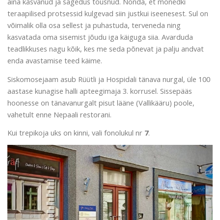
aina kasvanud ja sagedus tõusnud. Nõnda, et mõnedki
teraapilised protsessid kulgevad siin justkui iseenesest. Sul on
võimalik olla osa sellest ja puhastuda, terveneda ning
kasvatada oma sisemist jõudu iga käiguga siia. Avarduda
teadlikkuses nagu kõik, kes me seda põnevat ja palju andvat
enda avastamise teed käime.
Siskomosejaam asub Rüütli ja Hospidali tänava nurgal, üle 100
aastase kunagise halli apteegimaja 3. korrusel. Sissepääs
hoonesse on tänavanurgalt pisut lääne (Vallikääru) poole,
vahetult enne Nepaali restorani.
Kui trepikoja uks on kinni, vali fonolukul nr
7
.