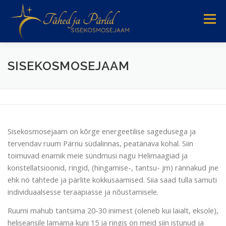
Skip
to
Menu
content
MEIST
PSÜHHOTERAAPIA
HELITERAAPIA
SISEKOSMOSEJAAM
SÜNDMUSED
AJAKAVA
Sisekosmosejaam on kõrge energeetilise sagedusega ja
tervendav ruum Pärnu südalinnas, peatänava kohal. Siin
toimuvad enamik meie sündmusi nagu Helimaagiad ja
konstellatsioonid, ringid, (hingamise-, tantsu- jm) rännakud jne
ehk nö tähtede ja pärlite kokkusaamised. Siia saad tulla samuti
individuaalsesse teraapiasse ja nõustamisele.
Ruumi mahub tantsima 20-30 inimest (oleneb kui laialt, eksole),
heliseansile lamama kuni 15 ja ringis on meid siin istunud ja